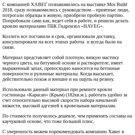
С компанией ХАВЕГ познакомились на выставке Mos Build
2018, сразу познакомились с руководством – приятные люди,
потрогали образцы в живую, приобрели пробную партию.
Попробовали сами как, ведет себя в работе, и решили делать
кровлю материалами ПБК Гидроизол «HAVEG».
Коллеги все поставили в срок, организовали доставку,
консультировали на всех этапах работы и всегда были на
связи.
Материал представляет собой плотную, вязкую мастику
черного цвета, на битумной основе и растворителе, имеет
выраженный запах, превосходно наносится на бетонные
поверхности и рулонные материалы. Когда высыхает,
действительно похож и внешне и на ощупь на резину.
Использовали данный материал при ремонте кровли
гостиницы «Карасан» (Крым) (182кв.м.), работать удобно за
счет относительно высокой скорости набора начальной
вязкости, высокой адгезией к кровельным материалам.
По стоимости получилось дешевле, чем применять составы на
каучуковой основе, что тоже большой плюс.
С уверенность можем порекомендовать компанию Хавег в