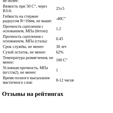
не более:
Вязкость при 50 С°, через
25±5
ВЗ-6:
Гибкость на стержне
-40C°
радиусом R=10мм, не выше:
Прочность сцепления с
1.2
основанием, МПа (бетон):
Прочность сцепления с
0.45
основанием, МПа (сталь):
Срок службы, не менее:
30 лет
Сухой остаток, не менее:
62%
Температура размягчения, не
100 C°
менее:
Условная прочность, МПа
1
(кгс/см2), не менее:
Время полного высыхания
8-12 часов
мастичного слоя:
Отзывы на рейтингах