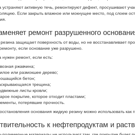
 устраняют активную течь, ремонтируют дефект, просушивают учас
оляцию. Если закрыть влажное или мокнущее место, под слоем оста
ия.
аменяет ремонт разрушенного основани
резина защищает поверхность от воды, но не восстанавливает про
ремонту, если основание уже разрушено.
 нужен ремонт, если есть:
квозная ржавчина;
нилое или размокшее дерево;
рошащийся бетон;
аскрывающаяся трещина;
одвижные листы кровли;
тарое покрытие, которое отходит пластами;
лементы, потерявшие прочность.
осстановления основания жидкую резину можно использовать как 
твительность к нефтепродуктам и раст
-полимерные материалы не используют там, где покрытие будет п