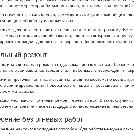
лы: например, старая битумная кровля, металлическая пристройка
л помогает закрыть переходы между такими участками общим слое
и упрощает обработку сложных узлов.
ение здесь тоже есть: разные основания готовят по-разному. Бето
ы, масла и отслаивающейся краски, пластик зашкуривают и грунту
ровка «подходит для разных поверхностей» не означает «наноситс
льный ремонт
резина удобна для ремонта отдельных проблемных зон. Ею можно з
ния, старой заплатки, трещины или небольшого повреждения покр
ичина протечки понятна и ограничена одним местом, не всегда ну
 старой гидроизоляции. Поверхность очищают, просушивают, при 
лоем материала.
абых мест много, точечный ремонт теряет смысл. В таких случая
облемной зоны или всей площади. Это часто надёжнее, чем регуля
сение без огневых работ
резина наносится холодным способом. Для работы не нужен откры