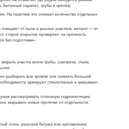
, бетонный парапет, трубы и крепёж.
м. На практике это снижает количество отдельных
н очищают от пыли и рыхлых участков, металл — от
ют, старое покрытие проверяют на прочность.
я без подготовки».
акрыть участок возле трубы, самореза, стыка,
ытия.
жно разбирать всю кровлю или снимать большой
необходимости армируют стеклотканью и закрывают
х лучше рассматривать сплошную гидроизоляцию
рно закрывать новые протечки по отдельности.
тый огонь, разогрев битума или наплавление