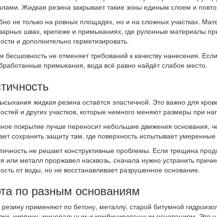
лами. Жидкая резина закрывает такие зоны единым слоем и повт
бно не только на ровных площадях, но и на сложных участках. Мате
сварных швах, крепеже и примыканиях, где рулонные материалы пр
ости и дополнительно герметизировать.
м бесшовность не отменяет требований к качеству нанесения. Если
бработанные примыкания, вода всё равно найдёт слабое место.
тичность
ысыхания жидкая резина остаётся эластичной. Это важно для кров
остей и других участков, которые немного меняют размеры при на
ное покрытие лучше переносит небольшие движения основания, чем
ает сохранить защиту там, где поверхность испытывает умеренны
тичность не решает конструктивные проблемы. Если трещина продо
я или металл проржавел насквозь, сначала нужно устранить прич
ость от воды, но не восстанавливает разрушенное основание.
та по разным основаниям
резину применяют по бетону, металлу, старой битумной гидроизо
вки, кирпичу, минеральным и комбинированным основаниям. Это уд