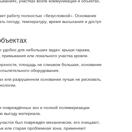
ыканиях, участках возле коммуникаций и объектах,
лает работу полностью «безусловной». Основание
ть погоду, температуру, время высыхания и доступ
объектах
о удобно для небольших задач: крыши гаража,
, примыкания или локального участка кровли.
верхности, площадь не слишком большая, основание
аспылительного оборудования.
ках или разрушенном основании лучше не рисковать.
нологии.
ии повреждённых зон и полной полимеризации
ую выгоду материала.
часток был повреждён механически, его очищают,
ык или старая проблемная зона, применяют