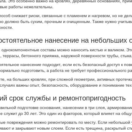
ла. Это особенно важно на кровлях, деревянных основаниях, прим
евые работы нежелательны.
пособ снижает риски, связанные с пламенем и нагревом, но не де
но должно быть сухим, прочным и очищенным. Также нужно учитыва
хности.
стоятельное нанесение на небольших 
 однокомпонентные составы можно наносить кистью и валиком. Эт
, террасы, бетонного приямка, наружной поверхности трубы, стыка
ятельное нанесение подходит, если есть безопасный доступ к по
ормально подготовить, а работа не требует профессионального р
те, на больших кровлях, при сложной геометрии, активных протеч
 случаях важны опыт, безопасность, оборудование и понимание тех
ий срок службы и ремонтопригодность
вильной подготовке основания, нанесении в три слоя, армирован
е служит до 30 лет. Это один из факторов, который влияет на общ
ые повреждения можно ремонтировать по месту. Если небольшой у
вают и закрывают новым слоем. Если есть трещина, раскрытый ст