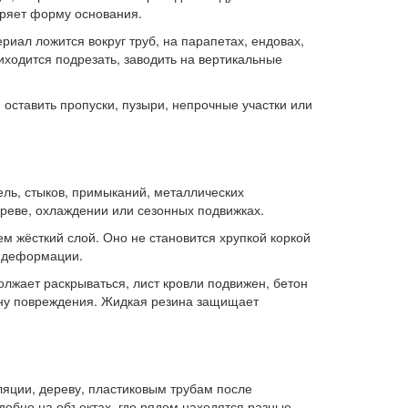
оряет форму основания.
риал ложится вокруг труб, на парапетах, ендовах,
иходится подрезать, заводить на вертикальные
 оставить пропуски, пузыри, непрочные участки или
ель, стыков, примыканий, металлических
греве, охлаждении или сезонных подвижках.
 жёсткий слой. Оно не становится хрупкой коркой
е деформации.
лжает раскрываться, лист кровли подвижен, бетон
ину повреждения. Жидкая резина защищает
ляции, дереву, пластиковым трубам после
обно на объектах, где рядом находятся разные