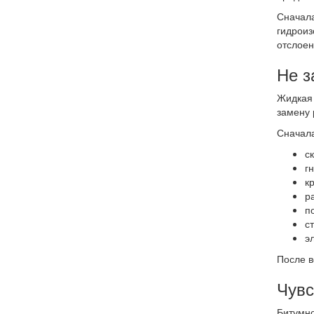
Сначала
гидроиз
отслоен
Не з
Жидкая 
замену 
Сначала
с
г
к
р
п
с
э
После в
Чувс
Битумно