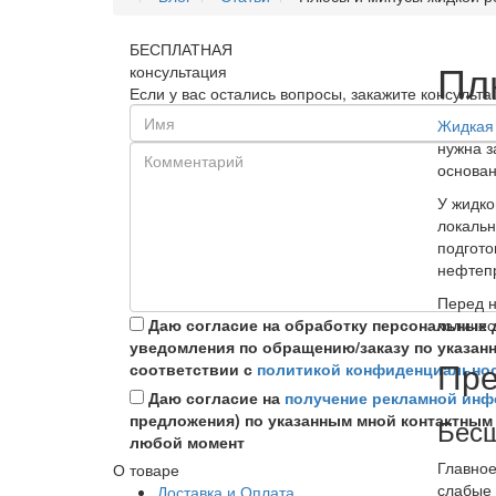
БЕСПЛАТНАЯ
Пл
консультация
Если у вас остались вопросы, закажите консуль
Жидкая
нужна з
основан
У жидко
локальн
подгото
нефтеп
Перед н
Даю согласие на обработку персональных
количес
уведомления по обращению/заказу по указан
Пре
соответствии с
политикой конфиденциально
Даю согласие на
получение рекламной ин
предложения) по указанным мной контактным
Бесш
любой момент
Главное
О товаре
слабые 
Доставка и Оплата