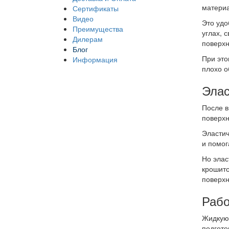
материа
Сертификаты
Видео
Это удо
Преимущества
углах, 
Дилерам
поверхн
Блог
При это
Информация
плохо о
Элас
После в
поверхн
Эластич
и помог
Но элас
крошитс
поверхн
Рабо
Жидкую 
подгото