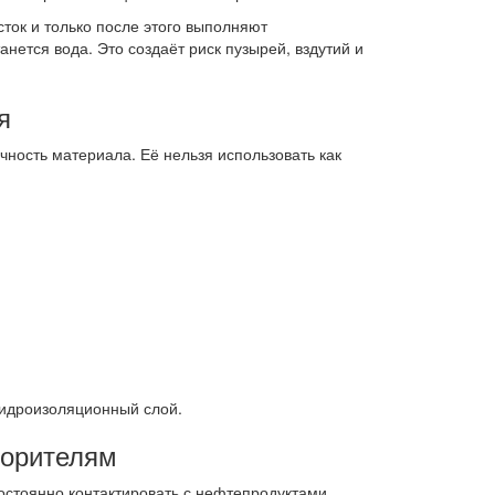
ток и только после этого выполняют
нется вода. Это создаёт риск пузырей, вздутий и
я
чность материала. Её нельзя использовать как
гидроизоляционный слой.
ворителям
остоянно контактировать с нефтепродуктами,