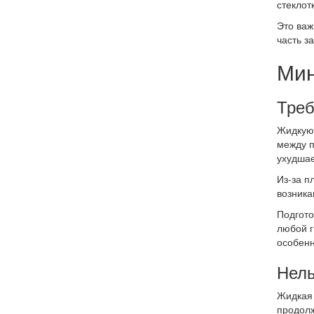
стеклот
Это важ
часть з
Мин
Треб
Жидкую 
между п
ухудшае
Из-за п
возника
Подгото
любой г
особенн
Нель
Жидкая 
продолж