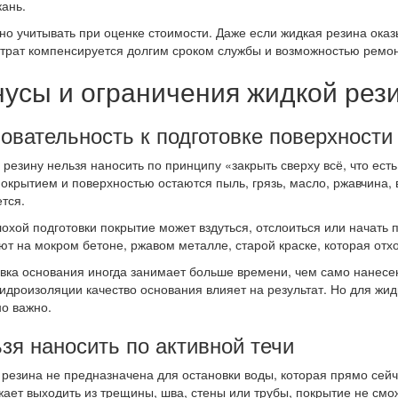
кань.
но учитывать при оценке стоимости. Даже если жидкая резина оказ
атрат компенсируется долгим сроком службы и возможностью ремон
усы и ограничения жидкой рез
овательность к подготовке поверхности
резину нельзя наносить по принципу «закрыть сверху всё, что ест
окрытием и поверхностью остаются пыль, грязь, масло, ржавчина,
тся.
лохой подготовки покрытие может вздуться, отслоиться или начать
ют на мокром бетоне, ржавом металле, старой краске, которая отхо
вка основания иногда занимает больше времени, чем само нанесен
идроизоляции качество основания влияет на результат. Но для жи
о важно.
зя наносить по активной течи
резина не предназначена для остановки воды, которая прямо сейч
ает выходить из трещины, шва, стены или трубы, покрытие не смо