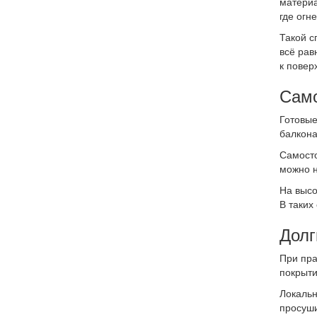
материа
где огн
Такой с
всё рав
к повер
Само
Готовые
балкона
Самосто
можно н
На высо
В таких
Долг
При пра
покрыти
Локальн
просуши