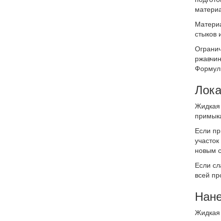
материа
Материа
стыков 
Огранич
ржавчин
Формули
Лока
Жидкая 
примыка
Если пр
участок
новым с
Если сл
всей пр
Нане
Жидкая 