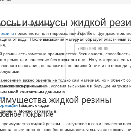
юсы и минусы жидкой рез
тацию с нашим специалистом
 резина
применяется для гидроизоляции кровель, фундаментов, ме
ащита от воды. После высыхания материал образует эластичный 
+7
ия.
й резины есть заметные преимущества: бесшовность, способность 
ого ремонта и нанесение без открытого огня. Но у материала есть 
вленного основания, не наносится по активной течи и не подходит
родуктами.
анесением важно оценить не только сам материал, но и объект: сос
 данных и сервисные
тво стыков и примыканий, условия высыхания и будущие нагрузки 
ным мной контактным данным в
имущества жидкой резины
сти
формации
(акции, скидки,
 данным. Можно отозвать в
овное покрытие
 преимущество жидкой резины — отсутствие швов и нахлёстов пос
места: стыки полотен, крепёж, примыкания, углы, участки вокруг т